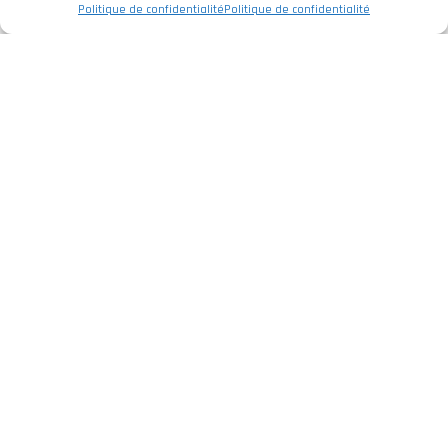
Politique de confidentialité
Politique de confidentialité
Entreprise
Politique de Confidentialité
Mentions légales
Livre de Réclamations
Services
Électrique