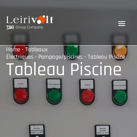
Home
•
Tableaux
Électriques
•
Pompage/piscines
• Tableau Piscine
Tableau Piscine