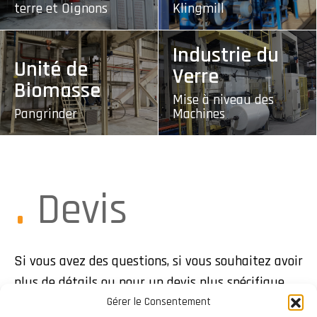
terre et Oignons
Klingmill
Industrie du
Unité de
Verre
Biomasse
Mise à niveau des
Pangrinder
Machines
Devis
Si vous avez des questions, si vous souhaitez avoir
plus de détails ou pour un devis plus spécifique,
veuillez nous contacter et nous vous répondrons
Gérer le Consentement