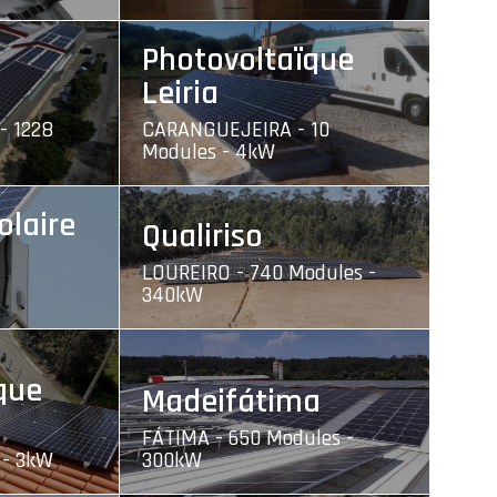
Photovoltaïque
Leiria
- 1228
CARANGUEJEIRA - 10
Modules - 4kW
olaire
Qualiriso
LOUREIRO - 740 Modules -
340kW
que
Madeifátima
FÁTIMA - 650 Modules -
 - 3kW
300kW