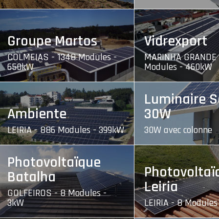
Groupe Martos
Vidrexport
COLMEIAS - 1348 Modules -
MARINHA GRANDE 
650kW
Modules - 460kW
Luminaire S
Ambiente
30W
LEIRIA - 886 Modules - 399kW
30W avec colonne
Photovoltaïque
Photovoltaï
Batalha
Leiria
GOLFEIROS - 8 Modules -
3kW
LEIRIA - 8 Modules