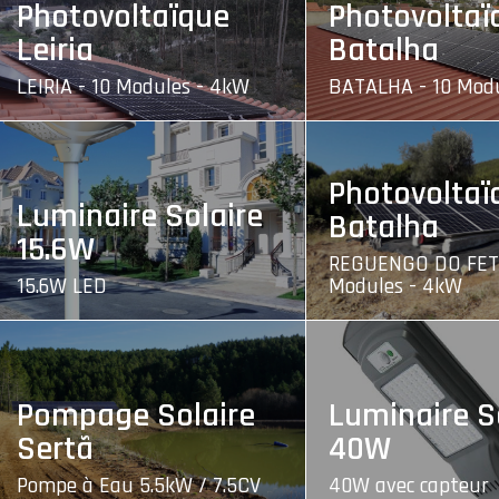
Photovoltaïque
Photovoltaï
Leiria
Batalha
LEIRIA - 10 Modules - 4kW
BATALHA - 10 Mod
Photovoltaï
Luminaire Solaire
Batalha
15.6W
REGUENGO DO FETA
15.6W LED
Modules - 4kW
Pompage Solaire
Luminaire S
Sertã
40W
Pompe à Eau 5.5kW / 7.5CV
40W avec capteur