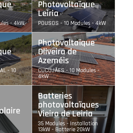
que
Photovoltaïque
Leiria
ules - 4kW
POUSOS - 10 Modules - 4kW
Photovoltaïque
que
Oliveira de
Azeméis
L - 10
CUCUJÃES - 10 Modules -
4kW
Batteries
photovoltaïques
olaire
Vieira de Leiria
35 Modules - Installation
13kW - Batterie 20kW