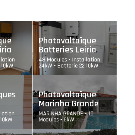
que
Photovoltaïque
iria
Batteries Leiria
llation
48 Modules - Installation
2.10kW
24kW - Batterie 22.10kW
ques
Photovoltaïque
Marinha Grande
lation
MARINHA GRANDE - 10
.10kW
Modules - 6kW