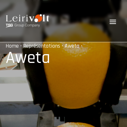
Home
•
Représentations
•
Aweta
•
Aweta