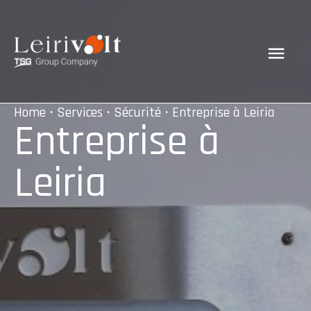
Home
•
Services
•
Sécurité
• Entreprise à Leiria
Entreprise à
Leiria