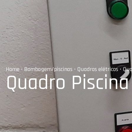
Home
•
Bombagem/piscinas
•
Quadros elétricos
• Qua
Quadro Piscina