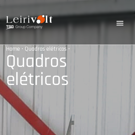
Home
•
Quadros elétricos
•
Quadros
elétricos