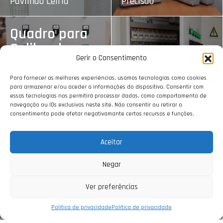
Pavilhão Leiria
Precisão
Quadro para
Calibrador
Quadro AVAC
Gerir o Consentimento
Indústria
Metalomecânica
Creche Bombarral
Para fornecer as melhores experiências, usamos tecnologias como cookies
para armazenar e/ou aceder a informações do dispositivo. Consentir com
essas tecnologias nos permitirá processar dados, como comportamento de
Quadro
navegação ou IDs exclusivos neste site. Não consentir ou retirar o
consentimento pode afetar negativamante certos recursos e funções.
Quadro AVAC
Automação
USF Vialonga
Unidade Industrial
Aceitar
Negar
Quadro
Quadro
Automação
Piscina
Ver preferências
Controlo de Processos
Sector Habitacional
Política de privacidade
Política de privacidade