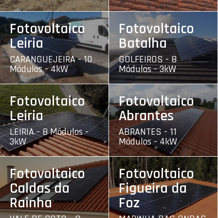
Fotovoltaico
Fotovoltaico
Leiria
Batalha
CARANGUEJEIRA - 10
GOLFEIROS - 8
Módulos - 4kW
Módulos - 3kW
Fotovoltaico
Fotovoltaico
Leiria
Abrantes
LEIRIA - 8 Módulos -
ABRANTES - 11
3kW
Módulos - 4kW
Fotovoltaico
Fotovoltaico
Caldas da
Figueira da
Rainha
Foz