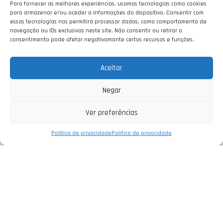
PARTICULAR
Para fornecer as melhores experiências, usamos tecnologias como cookies
para armazenar e/ou aceder a informações do dispositivo. Consentir com
essas tecnologias nos permitirá processar dados, como comportamento de
navegação ou IDs exclusivos neste site. Não consentir ou retirar o
Peça-nos aqui proposta de Sistema
consentimento pode afetar negativamante certos recursos e funções.
Fotovoltaico para casa.
Aceitar
PEDIR PROPOSTA
Negar
Ver preferências
Política de privacidade
Política de privacidade