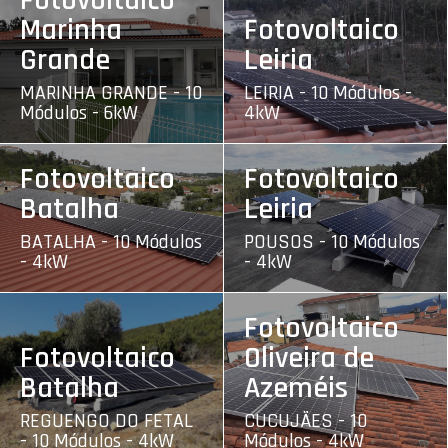
Fotovoltaico
Marinha
Fotovoltaico
Grande
Leiria
MARINHA GRANDE - 10
LEIRIA - 10 Módulos -
Módulos - 6kW
4kW
Fotovoltaico
Fotovoltaico
Batalha
Leiria
BATALHA - 10 Módulos
POUSOS - 10 Módulos
- 4kW
- 4kW
Fotovoltaico
Fotovoltaico
Oliveira de
Batalha
Azeméis
REGUENGO DO FETAL
CUCUJÃES - 10
- 10 Módulos - 4kW
Módulos - 4kW