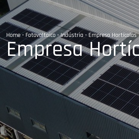
Home
•
Fotovoltaico
•
Indústria
• Empresa Hortícolas
Empresa Hortíc