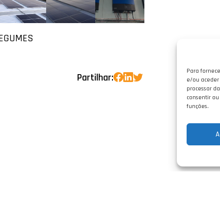
LEGUMES
Para fornece
Partilhar:
e/ou aceder 
processar da
consentir ou
funções.
A