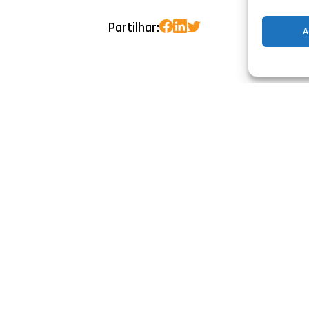
Partilhar:
A
iços
Contacte-nos
rica
Rua Vale da Arieira,
Lt n.º4 Barosa
ros elétricos
2400-491 Leiria, Po
voltaico
N39º 45.488' - W08º