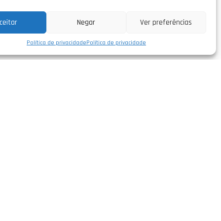
ceitar
Negar
Ver preferências
Política de privacidade
Política de privacidade
Siga-nos
facebook/leirivolt
instagram/leirivolt
linkedin/leirivolt-lda
rtugal
youtube/leirivolt
 51.568'