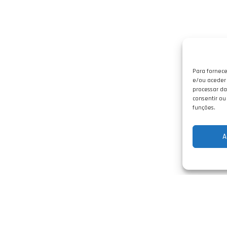
Para fornece
e/ou aceder 
processar da
consentir ou
funções.
A