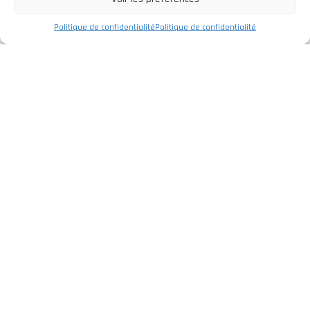
Politique de confidentialité
Politique de confidentialité
Entreprise
Politique de Confidentialité
Mentions légales
Livre de Réclamations
Services