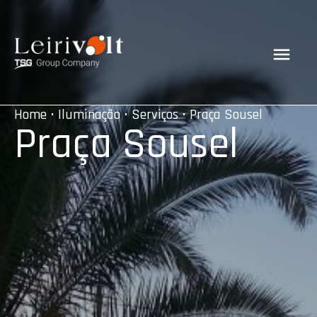
Home
•
Iluminação
•
Serviços
• Praça Sousel
Praça Sousel