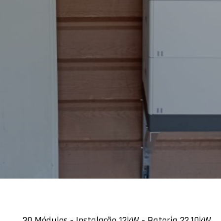
30 Módulos - Instalação 12kW - Bateria 22,10kW